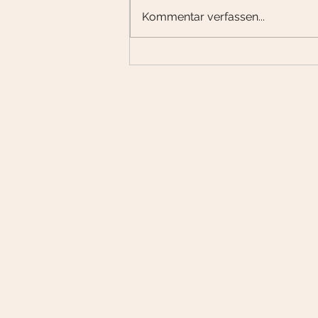
Kommentar verfassen...
Was erwartest du vom neuen Jahr?