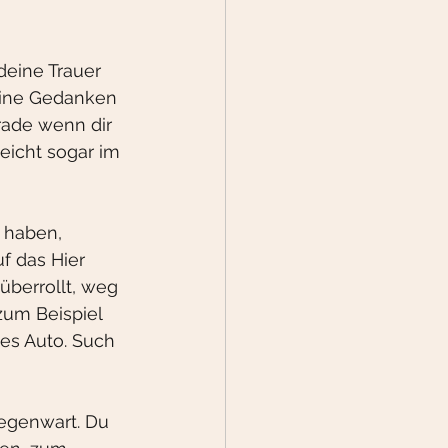
eine Trauer 
Deine Gedanken 
erade wenn dir 
eicht sogar im 
 haben, 
f das Hier 
überrollt, weg 
zum Beispiel 
tes Auto. Such 
egenwart. Du 