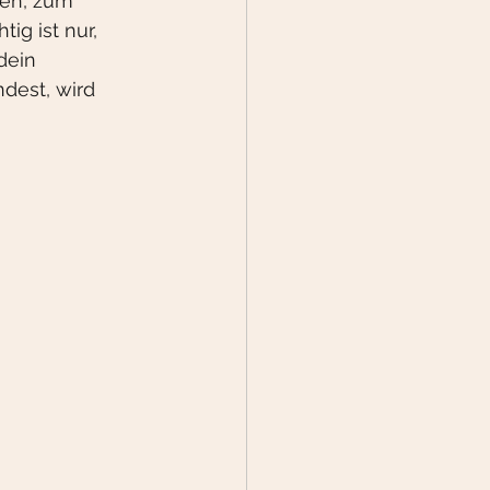
en, zum 
ig ist nur, 
dein 
dest, wird 