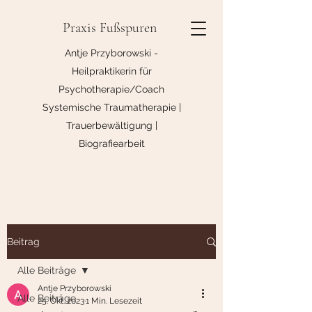
Praxis Fußspuren
Antje Przyborowski -
Heilpraktikerin für
Psychotherapie/Coach
Systemische Traumatherapie |
Trauerbewältigung |
Biografiearbeit
Beitrag
Alle Beiträge
Antje Przyborowski
Alle Beiträge
25. Okt. 2023
1 Min. Lesezeit