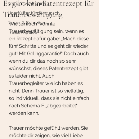
Es gibt kein Patentrezept für
Trauerbewältigung
Trauerbewältigung
Unerfüllter Kinderwunsch
Trauer & Schreiben
Wie „einfach“ könnte 
Trauerbewältigung sein, wenn es 
Trauerimpulse
ein Rezept dafür gäbe: „Mach diese 
fünf Schritte und es geht dir wieder 
gut! Mit Gelinggarantie!“ Doch auch 
wenn du dir das noch so sehr 
wünschst, dieses Patentrezept gibt 
es leider nicht. Auch 
Trauerbegleiter wie ich haben es 
nicht. Denn Trauer ist so vielfältig, 
so individuell, dass sie nicht einfach 
nach Schema F „abgearbeitet“ 
werden kann. 
Trauer möchte gefühlt werden. Sie 
möchte dir zeigen, wie viel Liebe 