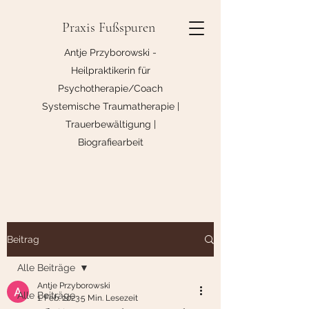
Praxis Fußspuren
Antje Przyborowski -
Heilpraktikerin für
Psychotherapie/Coach
Systemische Traumatherapie |
Trauerbewältigung |
Biografiearbeit
Beitrag
Alle Beiträge
Antje Przyborowski
Alle Beiträge
1. Feb. 2023
5 Min. Lesezeit