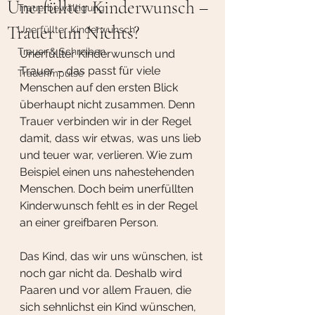
Unerfüllter Kinderwunsch –
Trauerbewältigung
Trauer um Nichts?
Unerfüllter Kinderwunsch
Trauer & Schreiben
Unerfüllter Kinderwunsch und 
Trauer – das passt für viele 
Trauerimpulse
Menschen auf den ersten Blick 
überhaupt nicht zusammen. Denn 
Trauer verbinden wir in der Regel 
damit, dass wir etwas, was uns lieb 
und teuer war, verlieren. Wie zum 
Beispiel einen uns nahestehenden 
Menschen. Doch beim unerfüllten 
Kinderwunsch fehlt es in der Regel 
an einer greifbaren Person. 
Das Kind, das wir uns wünschen, ist 
noch gar nicht da. Deshalb wird 
Paaren und vor allem Frauen, die 
sich sehnlichst ein Kind wünschen, 