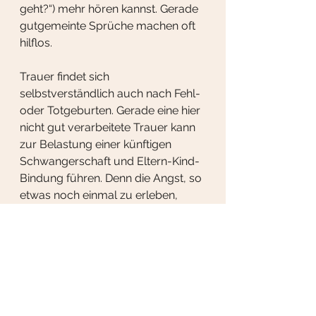
geht?“) mehr hören kannst. Gerade 
gutgemeinte Sprüche machen oft 
hilflos.
Trauer findet sich 
selbstverständlich auch nach Fehl- 
oder Totgeburten. Gerade eine hier 
nicht gut verarbeitete Trauer kann 
zur Belastung einer künftigen 
Schwangerschaft und Eltern-Kind-
Bindung führen. Denn die Angst, so 
etwas noch einmal zu erleben, 
bleibt hängen. Auch wenn dein 
Kind nicht gesund oder gar 
behindert ist, kann sich Trauer 
einnisten. Denn dein Kind wird 
anders sein, als du es dir 
gewünscht hattest, und damit auch 
dein Leben.