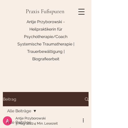
Praxis Fußspuren
Antje Przyborowski -
Heilpraktikerin für
Psychotherapie/Coach
Systemische Traumatherapie |
Trauerbewältigung |
Biografiearbeit
Beitrag
Alle Beiträge
Antje Przyborowski
Alle Beiträge
3. Aug. 2022
4 Min. Lesezeit