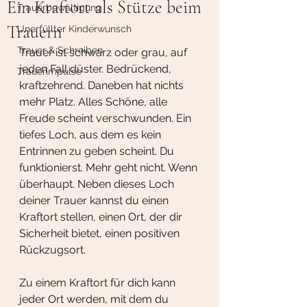
Ein Kraftort als Stütze beim
Trauerbewältigung
Trauern
Unerfüllter Kinderwunsch
Trauer & Schreiben
Trauer ist schwarz oder grau, auf 
jeden Fall düster. Bedrückend, 
Trauerimpulse
kraftzehrend. Daneben hat nichts 
mehr Platz. Alles Schöne, alle 
Freude scheint verschwunden. Ein 
tiefes Loch, aus dem es kein 
Entrinnen zu geben scheint. Du 
funktionierst. Mehr geht nicht. Wenn 
überhaupt. Neben dieses Loch 
deiner Trauer kannst du einen 
Kraftort stellen, einen Ort, der dir 
Sicherheit bietet, einen positiven 
Rückzugsort.
Zu einem Kraftort für dich kann 
jeder Ort werden, mit dem du 