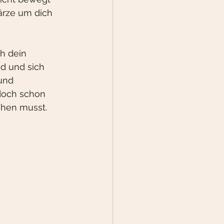
ärze um dich 
h dein 
nd und sich 
und 
doch schon 
ehen musst. 