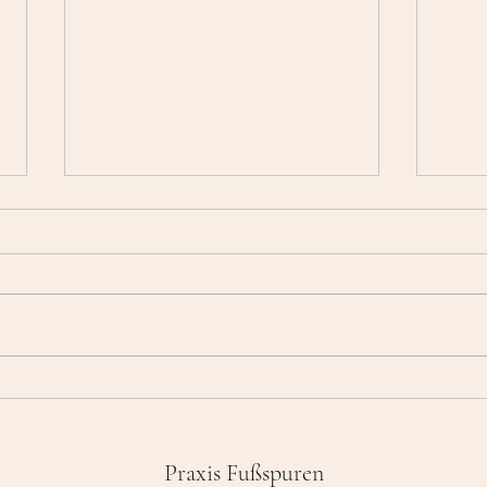
Abschied vom alten Jahr
Die v
Schu
Praxis Fußspuren