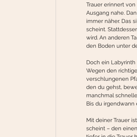
Trauer erinnert vo
Ausgang nahe. Dann
immer näher. Das s
scheint. Stattdesse
wird. An anderen T
den Boden unter de
Doch ein Labyrinth i
Wegen den richtigen
verschlungenen Pfad
den du gehst, bewe
manchmal schneller
Bis du irgendwann d
Mit deiner Trauer i
scheint – den einen
tiefer in die Traue