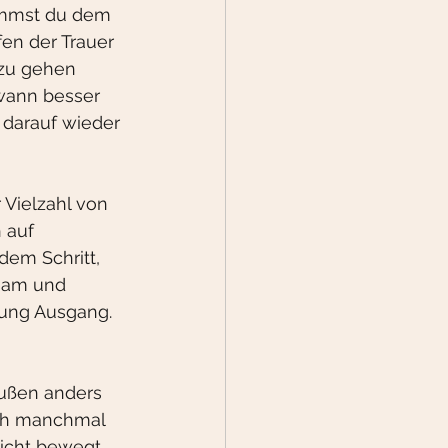
kommst du dem 
en der Trauer 
 zu gehen 
dwann besser 
 darauf wieder 
 Vielzahl von 
 auf 
dem Schritt, 
sam und 
ung Ausgang. 
außen anders 
ich manchmal 
eicht bewegt 